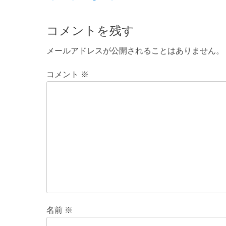
ナ
投
ビ
稿:
コメントを残す
ゲ
メールアドレスが公開されることはありません。
ー
コメント
※
シ
ョ
ン
名前
※