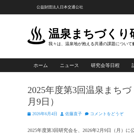
コ
ヘッダートップメニュー
公益財団法人日本交通公社
ン
テ
ン
温泉まちづくり
ツ
へ
我々は、温泉地が抱える共通の課題について
ス
キ
メインメニュー
ホーム
ニュース
研究会等日程
ッ
プ
2025年度第3回温泉まち
月9日）
投
投
2026年6月4日
佐藤直子
コメントをどうぞ
稿
稿
日
者
2025年度第3回研究会を、2026年2月9日（