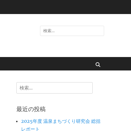
検
索:
検
索
検
索:
最近の投稿
2025年度 温泉まちづくり研究会 総括
レポート