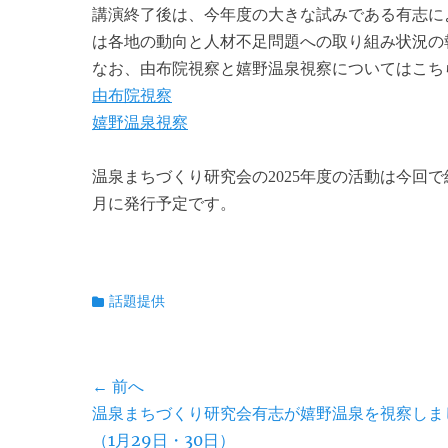
講演終了後は、今年度の大きな試みである有志に
は各地の動向と人材不足問題への取り組み状況の
なお、由布院視察と嬉野温泉視察についてはこち
由布院視察
嬉野温泉視察
温泉まちづくり研究会の2025年度の活動は今回
月に発行予定です。
Fa
T
E
共
ce
wi
m
有
カ
話題提供
bo
tte
ail
テ
ok
r
ゴ
リ
投
← 前へ
ー
前
温泉まちづくり研究会有志が嬉野温泉を視察しま
稿
の
（1月29日・30日）