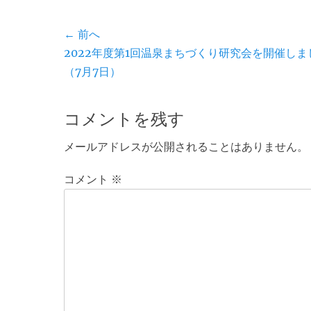
ok
r
ゴ
リ
投
← 前へ
ー
前
2022年度第1回温泉まちづくり研究会を開催しま
稿
の
（7月7日）
ナ
投
ビ
稿:
コメントを残す
ゲ
メールアドレスが公開されることはありません。
ー
コメント
※
シ
ョ
ン