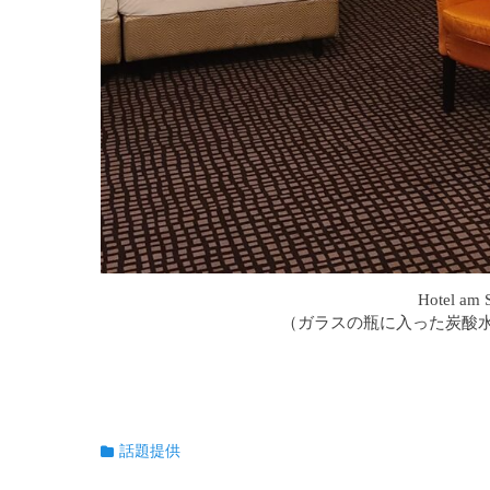
Hotel a
（ガラスの瓶に入った炭酸
Fa
T
E
共
ce
wi
m
有
カ
話題提供
bo
tte
ail
テ