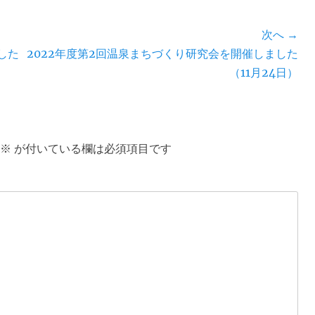
次へ →
次
した
2022年度第2回温泉まちづくり研究会を開催しました
の
（11月24日）
投
稿:
※
が付いている欄は必須項目です