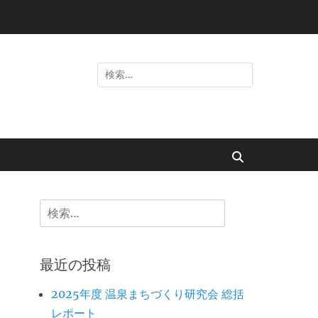
検
索:
検
索
検
索:
最近の投稿
2025年度 温泉まちづくり研究会 総括
レポート