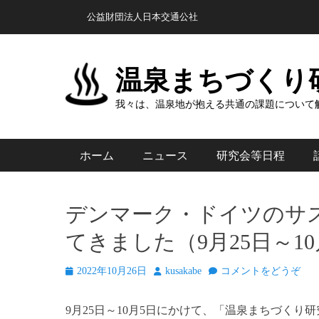
コ
ヘッダートップメニュー
公益財団法人日本交通公社
ン
テ
ン
温泉まちづくり
ツ
へ
我々は、温泉地が抱える共通の課題について
ス
キ
メインメニュー
ホーム
ニュース
研究会等日程
ッ
プ
デンマーク・ドイツのサ
てきました（9月25日～10
投
投
2022年10月26日
kusakabe
コメントをどうぞ
稿
稿
日
者
9月25日～10月5日にかけて、「温泉まちづく