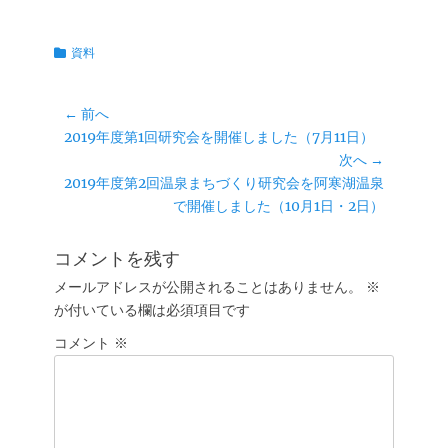
Fa
T
E
共
ce
wi
m
有
カ
資料
bo
tte
ail
テ
ok
r
ゴ
投
リ
← 前へ
ー
前
2019年度第1回研究会を開催しました（7月11日）
稿
の
次へ →
ナ
投
次
2019年度第2回温泉まちづくり研究会を阿寒湖温泉
ビ
稿:
の
で開催しました（10月1日・2日）
ゲ
投
ー
稿:
コメントを残す
シ
メールアドレスが公開されることはありません。
※
ョ
が付いている欄は必須項目です
ン
コメント
※