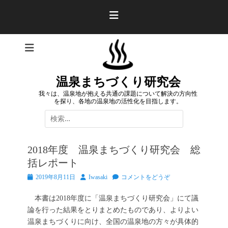
コ
ン
テ
ン
ツ
へ
ス
温泉まちづくり研究会
キ
我々は、温泉地が抱える共通の課題について解決の方向性
ッ
を探り、各地の温泉地の活性化を目指します。
プ
検
索:
2018年度 温泉まちづくり研究会 総
括レポート
投
投
2019年8月11日
Iwasaki
コメントをどうぞ
稿
稿
日
者
本書は2018年度に「温泉まちづくり研究会」にて議
論を行った結果をとりまとめたものであり、よりよい
温泉まちづくりに向け、全国の温泉地の方々が具体的