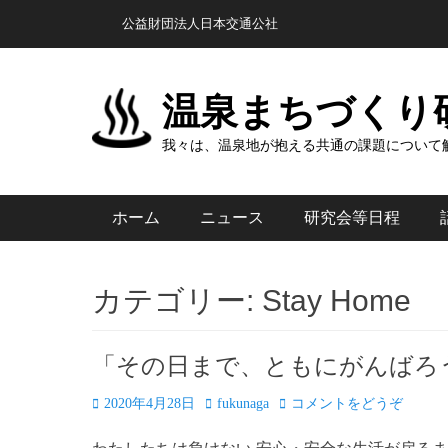
コ
ヘッダートップメニュー
公益財団法人日本交通公社
ン
テ
ン
温泉まちづくり
ツ
我々は、温泉地が抱える共通の課題について
へ
ス
キ
メインメニュー
ホーム
ニュース
研究会等日程
ッ
プ
カテゴリー:
Stay Home
「その日まで、ともにがんばろ
投
投
2020年4月28日
fukunaga
コメントをどうぞ
稿
稿