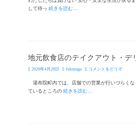
わたしたちは負けない 安心・安全な生活が戻るま
日
者
して待っ
続きを読む…
Fa
T
E
共
ce
wi
m
有
bo
tte
ail
ok
r
地元飲食店のテイクアウト・デ
投
投
2020年4月28日
fukunaga
コメントをどうぞ
稿
稿
湯布院町内では、店舗での営業が行いづらくな
日
者
ているところの
続きを読む…
Fa
T
E
共
ce
wi
m
有
bo
tte
ail
ok
r