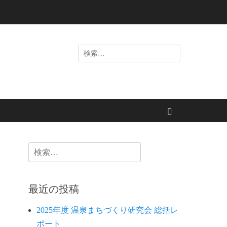
検
索:
検
索
検
索:
最近の投稿
2025年度 温泉まちづくり研究会 総括レ
ポート